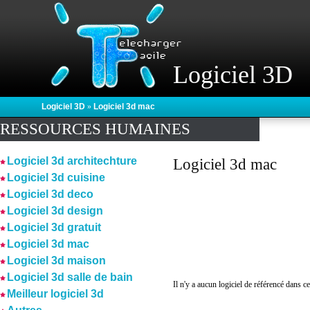
Logiciel 3D
Logiciel 3D
»
Logiciel 3d mac
RESSOURCES HUMAINES
Logiciel 3d architechture
Logiciel 3d mac
Logiciel 3d cuisine
Logiciel 3d deco
Logiciel 3d design
Logiciel 3d gratuit
Logiciel 3d mac
Logiciel 3d maison
Logiciel 3d salle de bain
Il n'y a aucun logiciel de référencé dans ce
Meilleur logiciel 3d