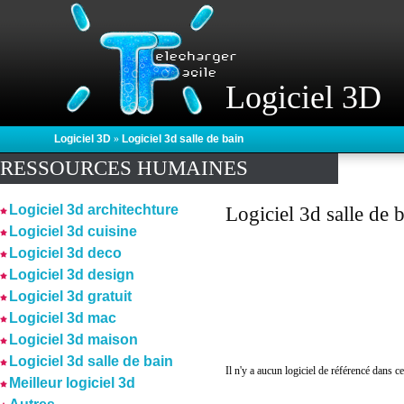
Logiciel 3D
Logiciel 3D
»
Logiciel 3d salle de bain
RESSOURCES HUMAINES
Logiciel 3d architechture
Logiciel 3d salle de 
Logiciel 3d cuisine
Logiciel 3d deco
Logiciel 3d design
Logiciel 3d gratuit
Logiciel 3d mac
Logiciel 3d maison
Logiciel 3d salle de bain
Il n'y a aucun logiciel de référencé dans ce
Meilleur logiciel 3d