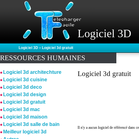
Logiciel 3D
Logiciel 3D
»
Logiciel 3d gratuit
RESSOURCES HUMAINES
Logiciel 3d architechture
Logiciel 3d gratuit
Logiciel 3d cuisine
Logiciel 3d deco
Logiciel 3d design
Logiciel 3d gratuit
Logiciel 3d mac
Logiciel 3d maison
Logiciel 3d salle de bain
Il n'y a aucun logiciel de référencé dans ce
Meilleur logiciel 3d