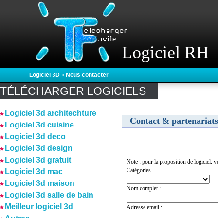
Logiciel RH
Logiciel 3D
»
Nous contacter
TÉLÉCHARGER LOGICIELS
Logiciel 3d architechture
Contact & partenariats
Logiciel 3d cuisine
Logiciel 3d deco
Logiciel 3d design
Logiciel 3d gratuit
Note : pour la proposition de logiciel, ve
Catégories
Logiciel 3d mac
Logiciel 3d maison
Nom complet :
Logiciel 3d salle de bain
Meilleur logiciel 3d
Adresse email :