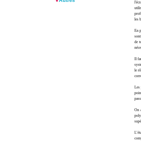
Autres
l'éc
util
prof
les 
En p
sont
de t
néce
Il f
syst
le r
corr
Les 
poin
pass
On a
poly
supé
L’ét
comp