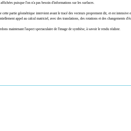
 affichées puisque l'on n'a pas besoin d'informations sur les surfaces.
e cette partie géométrique intervient avant le tracé des vecteurs proprement dit, et est intensive en
ntiellement appel au calcul matriciel, avec des translations, des rotations et des changements d'éc
dons maintenant l'aspect spectaculaire de l'image de synthèse, à savoir le rendu réaliste.