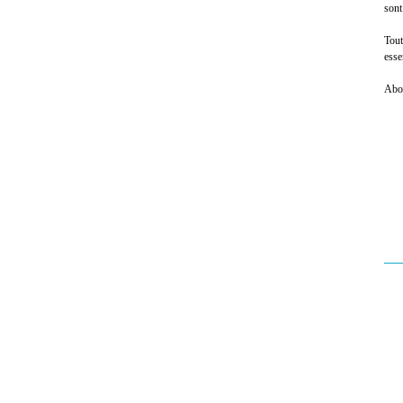
sont
Tout
esse
Abor