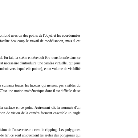
confond avec un des points de l'objet, et les coordonnées
acilite beaucoup le travail de modélisation, mais il est
 En fait, la scène entière doit être transformée dans ce
t nécessaire d'introduire une caméra virtuelle, qui joue
ndroit vers lequel elle pointe), et un volume de visibilité
 suivants toutes les facettes qui ne sont pas visibles du
C'est une notion mathématique dont il est difficile de se
la surface en ce point. Autrement dit, la normale d'un
ction de vision de la caméra forment ensemble un angle
ision de l'observateur : c'est le clipping. Les polygones
l de fer, ce sont uniquement les arêtes des polygones qui