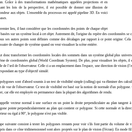
ran. Grâce à des transformations mathématiques appelées projections et en
isant les lois de la perspective, il est possible de donner une illusion de
ondeur aux objets. L'ensemble du processus est appelé pipeline 3D. En voici
bases.
remier lieu, il faut considérer que les coordonnées des points de chaque objet
 basées sur un système local à cet objet. Autrement dit, l'origine du repère des coordonnées se 
ous ses autres points sont définies comme des décalages par rapport à ce point origine. Cela f
ssaire de changer de système quand on veut visualiser la scène entière.
aut donc transformer les coordonnées locales des sommets dans un système global plus universel.
ème de coordonnées global (World Coordinatc System). De plus, pour visualiser les objets, il es
ôle de l’œil de l'observateur. Celle ci a un emplacement dans l'espace, une direction de vision (l’e
espondant au type d'objectif simulé.
polygones sont d'abord soumis à un test de visibilité simple (culling) qui va éliminer des calculs
t de vue de l'observateur. Ce test de visibilité est basé sur la notion de normale d'un polygone. 
er, car elle est employée en permanence dans la plupart des algorithmes de rendu.
ppelle vecteur normal à une surface en un point la droite perpendiculaire au plan tangent à 
gone pointe perpendiculairement au plan qui contient ce polygone. Si cette normale et la dire
rieur ou égal à 90°, le polygone n'est pas visible.
ape suivante consiste à tester les polygones restants pour voir s'ils font partie du volume de v
ris dans ce cône tridimensionnel sont alors projetés sur le plan de vision (l'écran). En mode fi