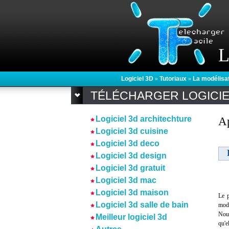
L
Logiciel 3D
»
Tutoriaux
»
La modélisa
TÉLÉCHARGER LOGICI
Logiciel 3d architechture
Ap
Logiciel 3d cuisine
Logiciel 3d deco
Logiciel 3d design
Logiciel 3d gratuit
Logiciel 3d mac
Logiciel 3d maison
Le p
Logiciel 3d salle de bain
mode
Nous
Meilleur logiciel 3d
qu'e